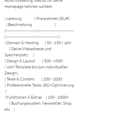
Aufschlüsselung, was du für deine 
Homepage rechnen solltest:
| Leistung                 | Preisrahmen (EUR)        
  | Beschreibung                              |
|-------------------------|----------------------------
|------------------------------------------|
| Domain & Hosting        | 50 - 150 / Jahr      
      | Deine Webadresse und 
Speicherplatz       |
| Design & Layout         | 500 - 6500                 
| Vom Template bis zum individuellen 
Design|
| Texte & Content         | 200 - 1000                 
| Professionelle Texte, SEO-Optimierung   
 |
| Funktionen & Extras     | 100 - 1000+          
      | Buchungssystem, Newsletter, Shop 
etc.    |