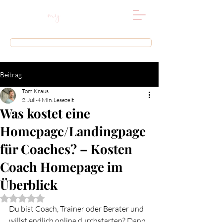
my
BUILD
HOMEPAG
E
buchen
Beitrag
Tom Kraus
2. Juli
4 Min. Lesezeit
Was kostet eine
Homepage/Landingpage
für Coaches? – Kosten
Coach Homepage im
Überblick
Mit NaN von 5 Sternen bewertet.
Du bist Coach, Trainer oder Berater und 
willst endlich online durchstarten? Dann 