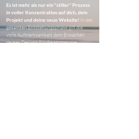
Es ist mehr als nur ein "stiller" Prozess
in voller Konzentration auf dich, dein
Projekt und deine neue Website!
In der
gesamten Entstehungsphase gilt die
volle Aufmerksamkeit dem Erwachen
deines Designs für die Homepage,
pragmatisch & meditativ, Hand in Hand.
Der Fokus ist auf dich, dein Thema, deine
Inhalte und auf dein zu erschaffendes
Design gelegt, um die beste und
persönlichste Form deiner Website ins
Leben zu rufen...
...
noch
F
ragen