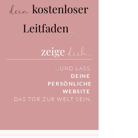
kostenloser
dein
...
Leitfaden
zeige
d
ich
...
...UND LASS
DEINE
PERSÖNLICHE
WEBSITE
DAS TOR ZUR WELT SEIN.