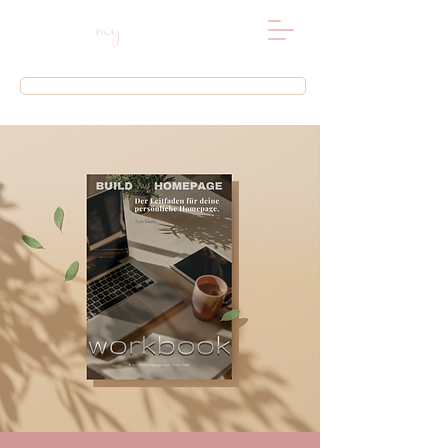
my
BUILD
HOMEPAG
E
buchen